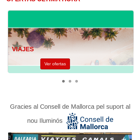
OFERTAS CARIBE
as
Ver ofertas
Gracies al Consell de Mallorca pel suport al
nou Iluminós