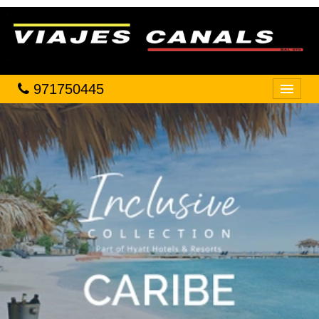
971750445
Inicio
VIAJES
HOTELES
VUELOS
CRUCEROS
OFICINAS