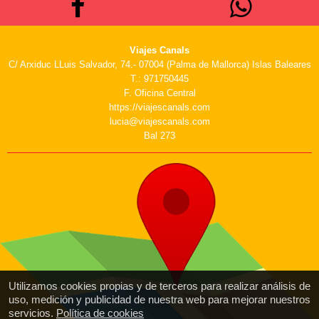
Viajes Canals
C/ Arxiduc LLuis Salvador, 74.- 07004 (Palma de Mallorca) Islas Baleares
T.: 971750445
F. Oficina Central
https://viajescanals.com
lucia@viajescanals.com
Bal 273
Utilizamos cookies propias y de terceros para realizar análisis de
uso, medición y publicidad de nuestra web para mejorar nuestros
servicios.
Política de cookies