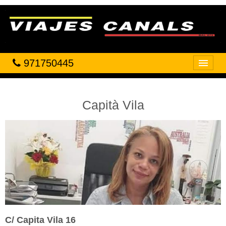
971750445
Inicio
VIAJES
Capità Vila
HOTELES
VUELOS
CRUCEROS
OFICINAS
C/ Capita Vila 16