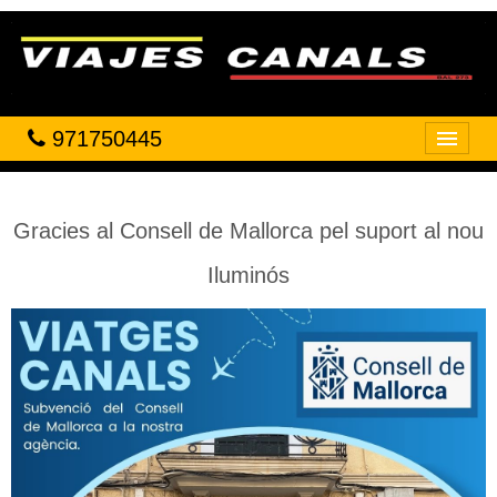
971750445
Inicio
VIAJES
Gracies al Consell de Mallorca pel suport al nou
HOTELES
Iluminós
VUELOS
CRUCEROS
OFICINAS