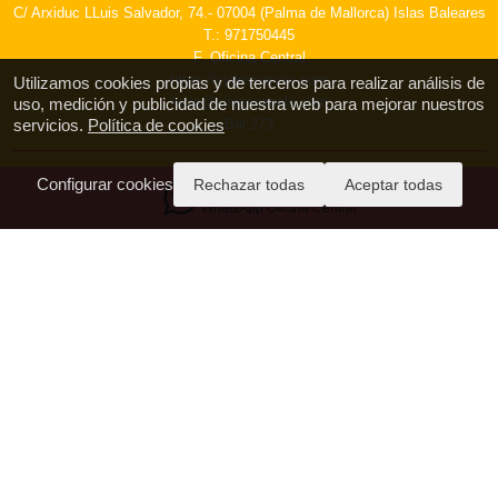
C/ Arxiduc LLuis Salvador, 74.- 07004 (Palma de Mallorca) Islas Baleares
T.: 971750445
F. Oficina Central
https://viajescanals.com
Utilizamos cookies propias y de terceros para realizar análisis de
lucia@viajescanals.com
uso, medición y publicidad de nuestra web para mejorar nuestros
Bal 273
servicios.
Política de cookies
Configurar cookies
Rechazar todas
Aceptar todas
WhatsApp Oficina Central
Nuestras Oficinas