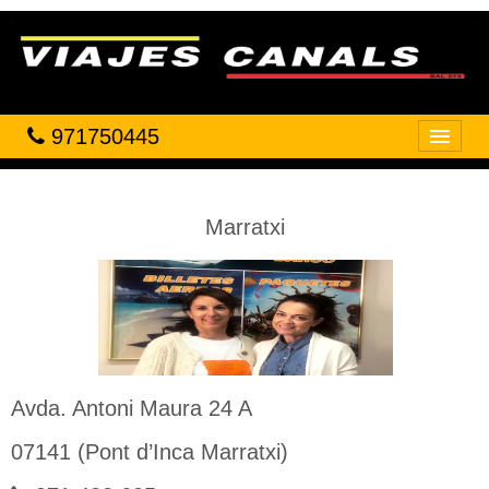
971750445
Inicio
VIAJES
Marratxi
HOTELES
VUELOS
CRUCEROS
OFICINAS
Avda. Antoni Maura 24 A
07141 (Pont d’Inca Marratxi)